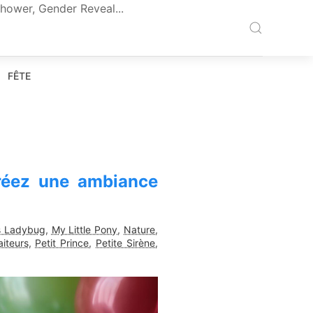
hower, Gender Reveal...
FÊTE
Créez une ambiance
s Ladybug
,
My Little Pony
,
Nature
,
aiteurs
,
Petit Prince
,
Petite Sirène
,