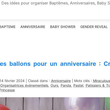
Des idées pour organiser Baptêmes, Anniversaires, Baby S
BAPTEME
ANNIVERSAIRE
BABY SHOWER
GENDER REVEAL
es ballons pour un anniversaire : 
14 février 2024
| Classé dans :
Anniversaire
| Mots clés :
Miraculou
,
Organisatrices évènementiels
,
Ours
,
Panda
,
Pastel
,
Patissiers & Tr
Princesse