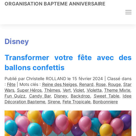
ORGANISATION BAPTEME ANNIVERSAIRE
Disney
Transformer votre fête avec des
ballons confettis
Publié par Christelle ROLLAND le
15 février 2024
| Classé dans
:
Fête
| Mots clés :
Reine des Neiges
,
Renard
,
Rose
,
Rouge
,
Star
Wars
,
Super Héros
,
Thèmes
,
Vert
,
Violet
,
Violetta
,
Theme Mixte
,
Fun Quizz
,
Candy Bar
,
Disney
,
Backdrop
,
Sweet Table
,
Idee
Décoration Bapteme
,
Sirene
,
Fete Tropicale
,
Bonbonniere